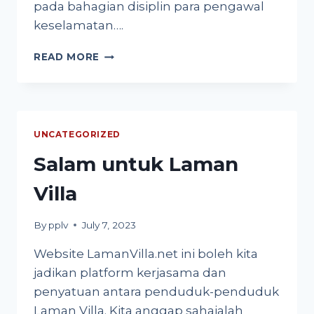
pada bahagian disiplin para pengawal
keselamatan….
PERUBAHAN
READ MORE
PADA
KAWALAN
KESELAMATAN
UNCATEGORIZED
Salam untuk Laman
Villa
By
pplv
July 7, 2023
Website LamanVilla.net ini boleh kita
jadikan platform kerjasama dan
penyatuan antara penduduk-penduduk
Laman Villa. Kita anggap sahajalah