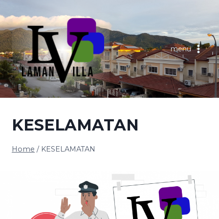
Skip
to
content
menu
KESELAMATAN
Home
/
KESELAMATAN